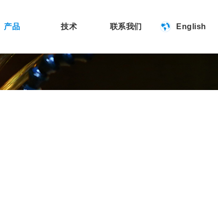
English
产品
技术
联系我们