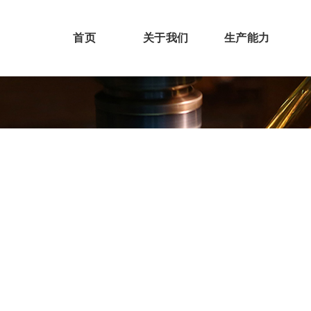
首页
关于我们
生产能力