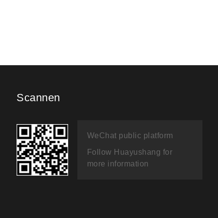
Scannen
WeChat public platform
Follow Huayushang for
more information