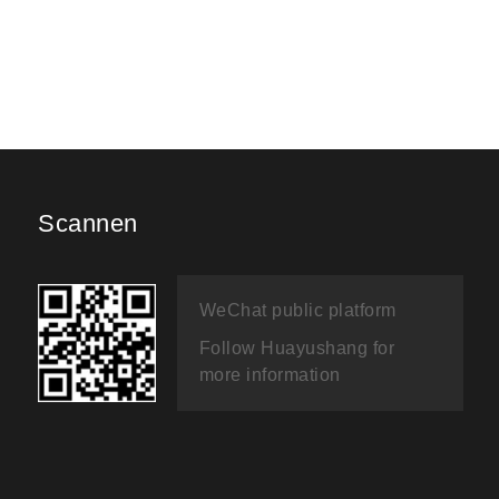
Scannen
WeChat public platform
Follow Huayushang for
more information